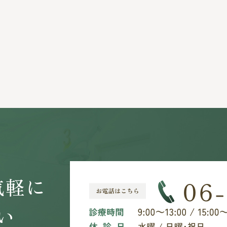
気軽に
い